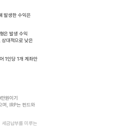
통해 발생한 수익은
민형은 발생 수익
도 상대적으로 낮은
어 1인당 1개 계좌만
00만원이기
으며, IRP는 펀드와
지 세금납부를 미루는